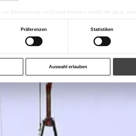
 zur Deaktivierung von Google Analytics-JavaScript (ga.js, analy
, dass Google Analytics ihre Daten verwendet.
Wenn Sie Googl
-on für Ihren Webbrowser herunter und installieren Sie es.
Präferenzen
Statistiken
Auswahl erlauben