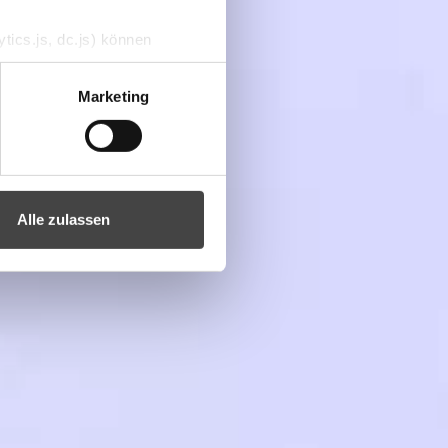
tics.js, dc.js) können
e Analytics deaktivieren
Marketing
Alle zulassen